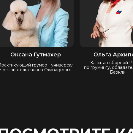
Оксана Гутмахер
Ольга Архип
Капитан сборной Р
Практикующий грумер - универсал
по грумингу, обладате
и основатель салона Oxanagroom.
Баркли