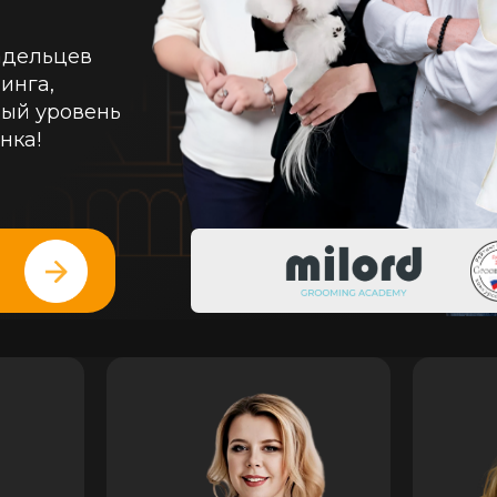
адельцев
инга,
вый уровень
нка!