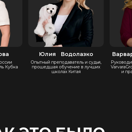
ова
Юлия Водолазко
Варва
оссии
Опытный преподаватель и судья,
Руководи
ль Кубка
прошедшая обучение в лучших
VarvaraGr
школах Китая
и пр