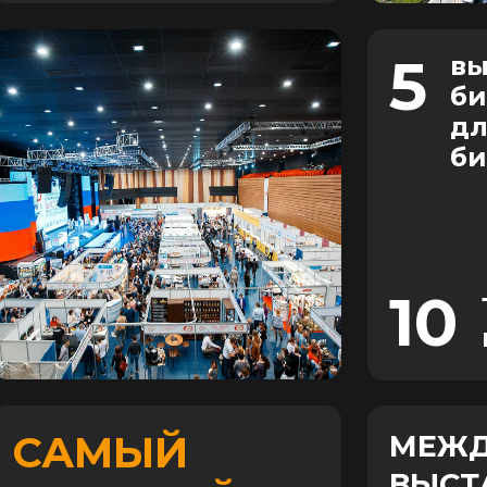
5
вы
би
дл
би
10
САМЫЙ
МЕЖД
ВЫСТ