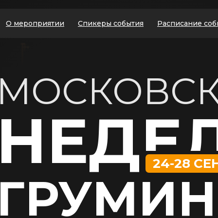
О мероприятии
Спикеры события
Расписание соб
МОСКОВС
НЕДЕ
24-28 СЕ
ГРУМИН