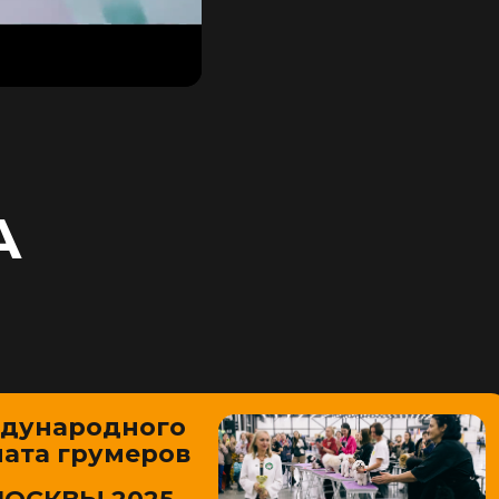
А
ждународного
ата грумеров